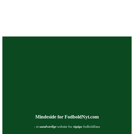
Mindeside for FodboldNyt.com
- et
uundværligt
website for
rigtige
fodboldfans