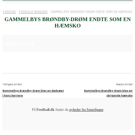
FORSIDE
FODBOLD NYHEDER
GAMMELBYS BRØNDBY-DRØM ENDTE SOM EN HÆMSKO
GAMMELBYS BRØNDBY-DRØM ENDTE SOM EN
HÆMSKO
2. JULI 2025
FODBOLD NYHEDER
Tidligere artikel
Næste artikel
Gammelbys Brøndby-drøm blev en dødvægt
Gammelbys Brøndby-drøm blev en
i hans karriere
skrigende hæmsko
På
Feedball.dk
finder du
nyheder fra Superligaen