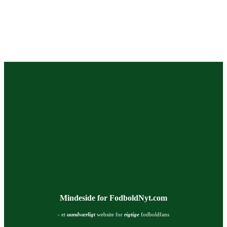
Mindeside for FodboldNyt.com
- et
uundværligt
website for
rigtige
fodboldfans