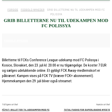
FORSIDE
FODBOLD NYHEDER
GRIB BILLETTERNE NU TIL UDEKAMPEN MOD FC
POLISSYA
GRIB BILLETTERNE NU TIL UDEKAMPEN MOD
FC POLISSYA
7. JULI 2026
FODBOLD NYHEDER
Billetterne til FCKs Conference League-udekamp mod FC Polissya i
Kosice, Slovakiet, den 23. juli kl. 20.00 er nu tilgængelige. De koster 7 EUR
og sælges udelukkende online. Et gyldigt FCK Away-medlemskort er
påkrævet. Kampen vises på FCK TV (kræver FCK+ abonnement).
Hjemmekampen den 29. juli bliver også streamet.
Tidligere artikel
Næste artikel
FÅ FAT I BILLETTER TIL UDEKAMPEN MOD FC
TOTAL FIASKO FOR SUPERLIGAENS NYESTE