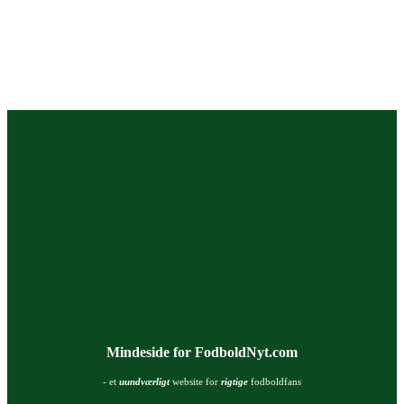
Mindeside for FodboldNyt.com
- et
uundværligt
website for
rigtige
fodboldfans