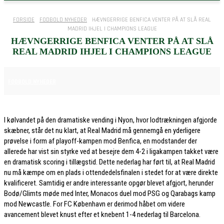
FORSIDE
FODBOLD NYHEDER
HÆVNGERRIGE BENFICA VENTER PÅ AT SLÅ REAL
MADRID IHJEL I CHAMPIONS LEAGUE
HÆVNGERRIGE BENFICA VENTER PÅ AT SLÅ
REAL MADRID IHJEL I CHAMPIONS LEAGUE
30. JANUAR 2026
FODBOLD NYHEDER
I kølvandet på den dramatiske vending i Nyon, hvor lodtrækningen afgjorde
skæbner, står det nu klart, at Real Madrid må gennemgå en yderligere
prøvelse i form af playoff-kampen mod Benfica, en modstander der
allerede har vist sin styrke ved at besejre dem 4-2 i ligakampen takket være
en dramatisk scoring i tillægstid. Dette nederlag har ført til, at Real Madrid
nu må kæmpe om en plads i ottendedelsfinalen i stedet for at være direkte
kvalificeret. Samtidig er andre interessante opgør blevet afgjort, herunder
Bodø/Glimts møde med Inter, Monacos duel mod PSG og Qarabags kamp
mod Newcastle. For FC København er derimod håbet om videre
avancement blevet knust efter et knebent 1-4 nederlag til Barcelona.