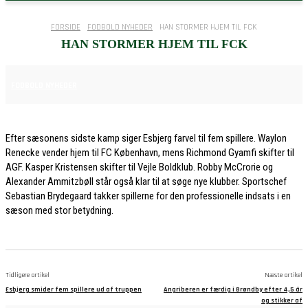
FORSIDE
FODBOLD NYHEDER
HAN STORMER HJEM TIL FCK
HAN STORMER HJEM TIL FCK
30. MAJ 2026
FODBOLD NYHEDER
Efter sæsonens sidste kamp siger Esbjerg farvel til fem spillere. Waylon
Renecke vender hjem til FC København, mens Richmond Gyamfi skifter til
AGF. Kasper Kristensen skifter til Vejle Boldklub. Robby McCrorie og
Alexander Ammitzbøll står også klar til at søge nye klubber. Sportschef
Sebastian Brydegaard takker spillerne for den professionelle indsats i en
sæson med stor betydning.
Tidligere artikel
Næste artikel
Esbjerg smider fem spillere ud af truppen
Angriberen er færdig i Brøndby efter 4,5 år
og stikker af