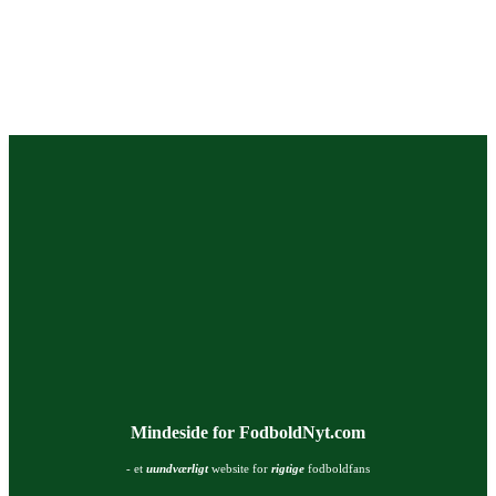
Mindeside for FodboldNyt.com
- et
uundværligt
website for
rigtige
fodboldfans