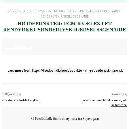
FORSIDE
FODBOLD NYHEDER
HØJDEPUNKTER: FCM KVÆLES I ET RENDYRKET
SØNDERJYSK RÆDSELSSCENARIE
HØJDEPUNKTER: FCM KVÆLES I ET
RENDYRKET SØNDERJYSK RÆDSELSSCENARIE
23. NOVEMBER 2025
FODBOLD NYHEDER
Læs mere her:
https://feedball.dk/hoejdepunkter-fcm-i-soenderjysk-mareridt
Tidligere artikel
Næste artikel
FCN slog Fredericia i stykker
FCM raser mod bund i sønderjysk
katastrofe
På
Feedball.dk
finder du
nyheder fra Superligaen