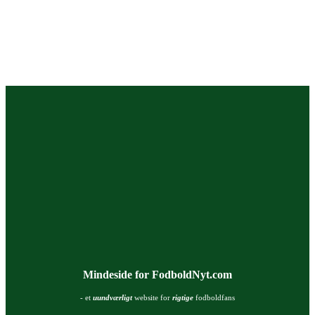
Mindeside for FodboldNyt.com
- et
uundværligt
website for
rigtige
fodboldfans