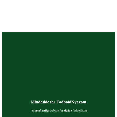
Mindeside for FodboldNyt.com
- et
uundværligt
website for
rigtige
fodboldfans