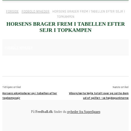
FORSIDE
FODBOLD NYHEDER
HORSENS BRAGER FREM I TABELLEN EFTER SEJR I
TOPKAMPEN
HORSENS BRAGER FREM I TABELLEN EFTER
SEJR I TOPKAMPEN
23. NOVEMBER 2025
FODBOLD NYHEDER
Tidligere artikel
Næste artikel
Horsens eksploderer op i tabellen efter
Viborg kørte Vejle totalt over og satte dem
topkampsejr
ud af spillet – se højdepunkterne
På
Feedball.dk
finder du
nyheder fra Superligaen