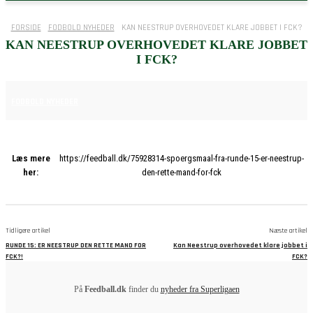
FORSIDE
FODBOLD NYHEDER
KAN NEESTRUP OVERHOVEDET KLARE JOBBET I FCK?
KAN NEESTRUP OVERHOVEDET KLARE JOBBET
I FCK?
10. NOVEMBER 2025
FODBOLD NYHEDER
Læs mere
https://feedball.dk/75928314-spoergsmaal-fra-runde-15-er-neestrup-
her:
den-rette-mand-for-fck
Tidligere artikel
Næste artikel
RUNDE 15: ER NEESTRUP DEN RETTE MAND FOR
Kan Neestrup overhovedet klare jobbet i
FCK?!
FCK?
På
Feedball.dk
finder du
nyheder fra Superligaen