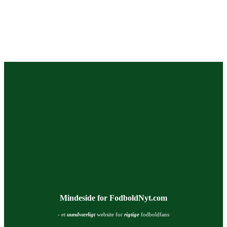
Mindeside for FodboldNyt.com
- et
uundværligt
website for
rigtige
fodboldfans