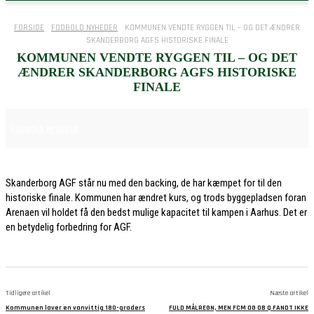
FORSIDE
FODBOLD NYHEDER
KOMMUNEN VENDTE RYGGEN TIL – OG DET ÆNDRER
SKANDERBORG AGFS HISTORISKE FINALE
KOMMUNEN VENDTE RYGGEN TIL – OG DET
ÆNDRER SKANDERBORG AGFS HISTORISKE
FINALE
30. MAJ 2026
FODBOLD NYHEDER
Skanderborg AGF står nu med den backing, de har kæmpet for til den
historiske finale. Kommunen har ændret kurs, og trods byggepladsen foran
Arenaen vil holdet få den bedst mulige kapacitet til kampen i Aarhus. Det er
en betydelig forbedring for AGF.
Tidligere artikel
Næste artikel
Kommunen laver en vanvittig 180-graders
FULD MÅLREGN, MEN FCM OG OB Q FANDT IKKE