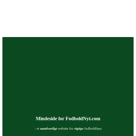
Mindeside for FodboldNyt.com
- et
uundværligt
website for
rigtige
fodboldfans