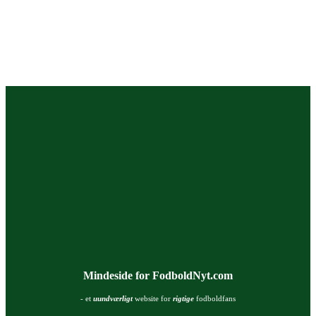
Mindeside for FodboldNyt.com
- et
uundværligt
website for
rigtige
fodboldfans