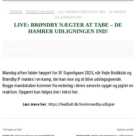
FORSIDE
FODBOLD NYHEDER
LIVE: BRØNDBY NÆGTER AT TABE – DE HAMRER
UDLIGNINGEN IND!
LIVE: BRØNDBY NÆGTER AT TABE – DE
HAMRER UDLIGNINGEN IND!
8. DECEMBER 2025
FODBOLD NYHEDER
Mandag aften falder tæppet for 3F Superligaen 2025, når Vejle Boldklub og
Brøndby IF mødes i en kamp, der kan vise sig at blive udslagsgivende.
Begge mandskaber kommer fra nederlag i deres seneste opgør og jagter en
reaktion. Opgøret kan følges live i tekst her.
Læs mere her:
https://feedball.dk/live-broendby-udligner
Tidligere artikel
Næste artikel