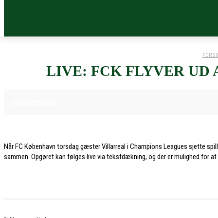
FORSI
LIVE: FCK FLYVER U
10. DECEMBER 2025
FODBOLD NYHEDER
Når FC København torsdag gæster Villarreal i Champions Leagues sjette spiller
sammen. Opgøret kan følges live via tekstdækning, og der er mulighed for at s