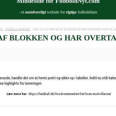
Mindeside for FodboldNyt.com
- et
uundværligt
website for
rigtige
fodboldfans
DE
FODBOLD NYHEDER
LIVE: FCK FLYVER UD AF BLOKKEN OG HAR OVERTAGET MOD VILL
D AF BLOKKEN OG HAR OVERT
unde, handler det om at hente point og rykke op i tabellen. Indtil nu står køben
e highlights fra turneringen.
Læs mere her:
https://feedball.dk/live-droemmestart-fck-foran-mod-villarreal