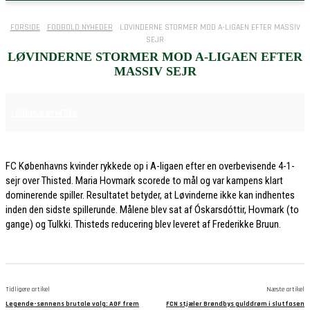
FORSIDE
FODBOLD NYHEDER
LØVINDERNE STORMER MOD A-LIGAEN EFTER MASSIV
SEJR
LØVINDERNE STORMER MOD A-LIGAEN EFTER
MASSIV SEJR
30. MAJ 2026
FODBOLD NYHEDER
FC Københavns kvinder rykkede op i A-ligaen efter en overbevisende 4-1-
sejr over Thisted. Maria Hovmark scorede to mål og var kampens klart
dominerende spiller. Resultatet betyder, at Løvinderne ikke kan indhentes
inden den sidste spillerunde. Målene blev sat af Óskarsdóttir, Hovmark (to
gange) og Tulkki. Thisteds reducering blev leveret af Frederikke Bruun.
Tidligere artikel
Næste artikel
Legende-sønnens brutale valg: AGF frem
FCN stjæler Brøndbys gulddrøm i slutfasen