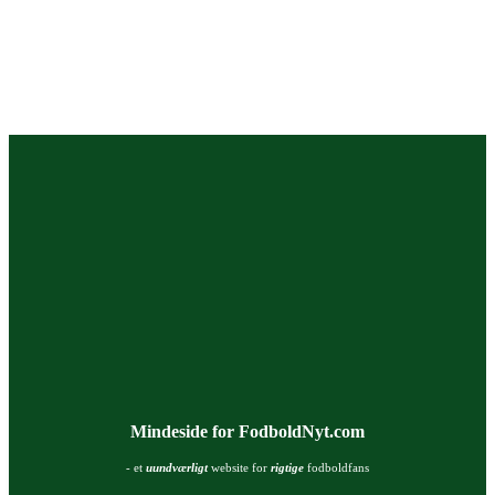
Mindeside for FodboldNyt.com
- et
uundværligt
website for
rigtige
fodboldfans