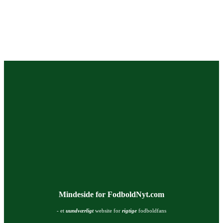
Mindeside for FodboldNyt.com
- et
uundværligt
website for
rigtige
fodboldfans