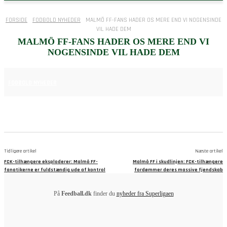
FORSIDE
FODBOLD NYHEDER
MALMÖ FF-FANS HADER OS MERE END VI NOGENSINDE
VIL HADE DEM
MALMÖ FF-FANS HADER OS MERE END VI
NOGENSINDE VIL HADE DEM
7. AUGUST 2025
FODBOLD NYHEDER
Tidligere artikel
Næste artikel
FCK-tilhængere eksploderer: Malmö FF-
Malmö FF i skudlinjen: FCK-tilhængere
fanatikerne er fuldstændig ude af kontrol
fordømmer deres massive fjendskab
På
Feedball.dk
finder du
nyheder fra Superligaen