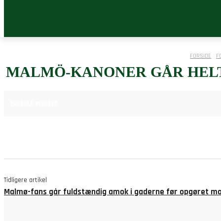
FORSIDE
F
MALMÖ-KANONER GÅR HELT
12. AUGUST 2025
FODBOLD NYHEDER
Tidligere artikel
Malmø-fans går fuldstændig amok i gaderne før opgøret m