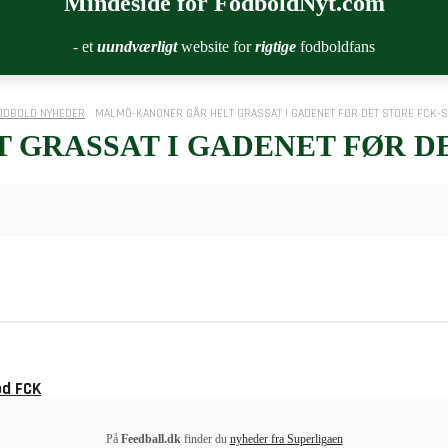
Mindeside for FodboldNyt.com
- et
uundværligt
website for
rigtige
fodboldfans
ODBOLD NYHEDER
MALMÖ-KANONER GÅR HELT GRASSAT I GADENET FØR DET STORE FCK
 GRASSAT I GADENET FØR D
od FCK
På
Feedball.dk
finder du
nyheder fra Superligaen