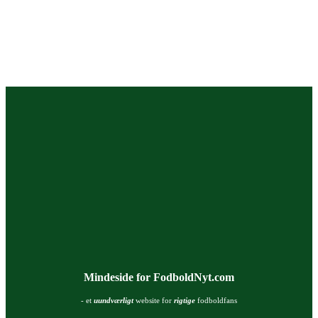
Mindeside for FodboldNyt.com
- et
uundværligt
website for
rigtige
fodboldfans