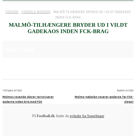
FORSIDE
FODBOLD NYHEDER
MALMÖ-TILHÆNGERE BRYDER UD I VILDT GADEKAOS
INDEN FCK-BRAG
MALMÖ-TILHÆNGERE BRYDER UD I VILDT
GADEKAOS INDEN FCK-BRAG
12. AUGUST 2025
FODBOLD NYHEDER
Tidligere artikel
Næste artikel
Malmos rasende skarer terroriserer
Malmo-pøbelen raserer gaderne før FCK-
gaderne inden krig mod FCK
slaget
På
Feedball.dk
finder du
nyheder fra Superligaen