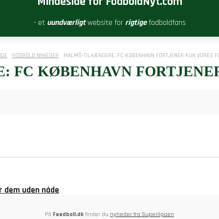
Mindeside for FodboldNyt.com
- et
uundværligt
website for
rigtige
fodboldfans
IDE
FODBOLD NYHEDER
MALMÖ-TILHÆNGERE: FC KØBENHAVN FORTJENER KUN VORES F
 FC KØBENHAVN FORTJENE
er dem uden nåde
På
Feedball.dk
finder du
nyheder fra Superligaen