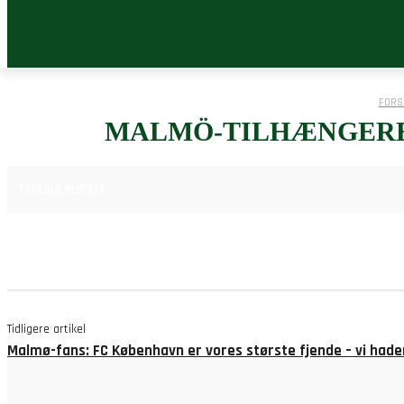
FORS
MALMÖ-TILHÆNGERE:
12. AUGUST 2025
FODBOLD NYHEDER
Tidligere artikel
Malmø-fans: FC København er vores største fjende – vi had