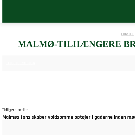
FORSIDE
MALMØ-TILHÆNGERE BR
12. AUGUST 2025
FODBOLD NYHEDER
Tidligere artikel
Malmøs fans skaber voldsomme optøjer i gaderne inden mø