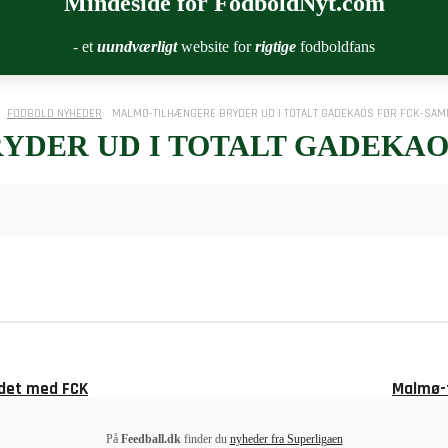
Mindeside for FodboldNyt.com
- et
uundværligt
website for
rigtige
fodboldfans
FODBOLD NYHEDER
MALMØ-TILHÆNGERE BRYDER UD I TOTALT GADEKAOS FØR FCK-SA
YDER UD I TOTALT GADEKAO
det med FCK
Malmø-t
På
Feedball.dk
finder du
nyheder fra Superligaen