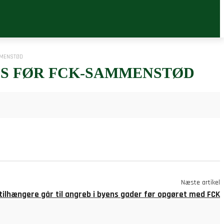
MMENSTØD
S FØR FCK-SAMMENSTØD
Næste artikel
ilhængere går til angreb i byens gader før opgøret med FCK