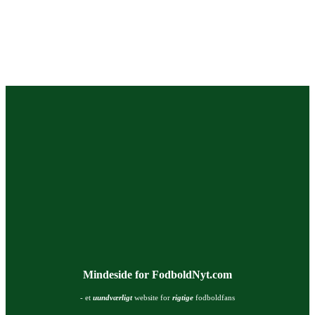
Mindeside for FodboldNyt.com
- et
uundværligt
website for
rigtige
fodboldfans