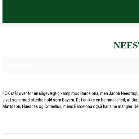
NEES
28. JANUAR 2026
FODBOLD NYHEDER
FCK står over for en uligevægtig kamp mod Barcelona, men Jacob Neestrup, che
givet sejre mod stærke hold som Bayern. Det er ikke en hemmelighed, at Bar
Mattsson, Huescas og Cornelius, mens Barcelona også har sine mangler. Det