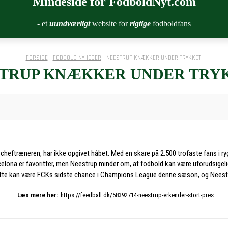
Mindeside for FodboldNyt.com
- et
uundværligt
website for
rigtige
fodboldfans
FORSIDE
FODBOLD NYHEDER
NEESTRUP KNÆKKER UNDER TRYKKET!
TRUP KNÆKKER UNDER TRY
ftræneren, har ikke opgivet håbet. Med en skare på 2.500 trofaste fans i rygge
celona er favoritter, men Neestrup minder om, at fodbold kan være uforudsigel
te kan være FCKs sidste chance i Champions League denne sæson, og Neestrup 
Læs mere her:
https://feedball.dk/58392714-neestrup-erkender-stort-pres