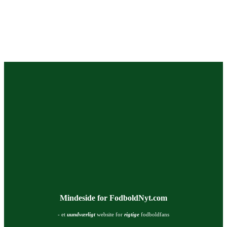
Mindeside for FodboldNyt.com
- et
uundværligt
website for
rigtige
fodboldfans