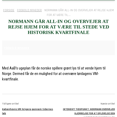
FORSIDE
FODBOLD NYHEDER
NORMANN GÅR ALL-IN OG OVERVEJER AT REJSE HJEM
FOR AT VÆRE TIL...
NORMANN GÅR ALL-IN OG OVERVEJER AT
REJSE HJEM FOR AT VÆRE TIL STEDE VED
HISTORISK KVARTFINALE
6. JULI 2026
FODBOLD NYHEDER
Med AaB’s ugeplan får de norske spillere grønt lys til at vende hjem til
Norge. Dermed får de en mulighed for at overvære lørdagens VM-
kvartfinale.
Tidligere artikel
Næste artikel
Københavns VM-krigere gennem tidernes
INTENSIVT TIDSPUNKT: NORMANN OVERVEJER
løb
HJEMREJSE FOR AT OPLEVELSE DEN