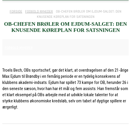
FORSIDE
FODBOLD NYHEDER
OB-CHEFEN BRØLER OM EJDUM-SALGET: DEN
KNUSENDE KØREPLAN FOR SATSNINGEN
OB-CHEFEN BRØLER OM EJDUM-SALGET: DEN
KNUSENDE KØREPLAN FOR SATSNINGEN
6. JULI 2026
FODBOLD NYHEDER
Troels Bech, OBs sportschef, gør det klart, at overdragelsen af den 21-årige
Max Ejdum til Brøndby i en femårig periode er en tydelig konsekvens af
klubbens akademi-indsats. Ejdum har spillet 73 kampe for OB, herunder 26 i
den seneste sæson, hvor han har ét mål og fem assists. Han fremstår som
et klart eksempel på OBs arbejde med at udvikle lokale talenter for at
styrke klubbens økonomiske kredsløb, selv om tabet af dygtige spillere er
ærgerligt.