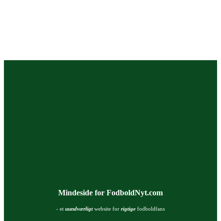
Mindeside for FodboldNyt.com
- et
uundværligt
website for
rigtige
fodboldfans