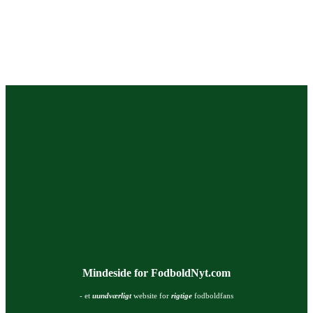
Mindeside for FodboldNyt.com
- et
uundværligt
website for
rigtige
fodboldfans