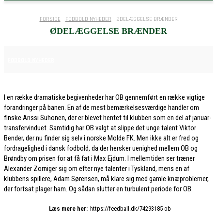
FORSIDE
FODBOLD NYHEDER
ØDELÆGGELSE BRÆNDER
ØDELÆGGELSE BRÆNDER
1. OKTOBER 2025
FODBOLD NYHEDER
I en række dramatiske begivenheder har OB gennemført en række vigtige
forandringer på banen. En af de mest bemærkelsesværdige handler om
finske Anssi Suhonen, der er blevet hentet til klubben som en del af januar-
transfervinduet. Samtidig har OB valgt at slippe det unge talent Viktor
Bender, der nu finder sig selv i norske Molde FK. Men ikke alt er fred og
fordragelighed i dansk fodbold, da der hersker uenighed mellem OB og
Brøndby om prisen for at få fat i Max Ejdum. I mellemtiden ser træner
Alexander Zorniger sig om efter nye talenter i Tyskland, mens en af
klubbens spillere, Adam Sørensen, må klare sig med gamle knæproblemer,
der fortsat plager ham. Og sådan slutter en turbulent periode for OB.
Læs mere her:
https://feedball.dk/74293185-ob