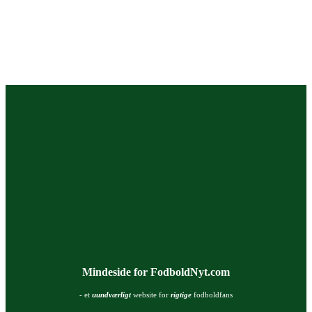
Mindeside for FodboldNyt.com
- et
uundværligt
website for
rigtige
fodboldfans