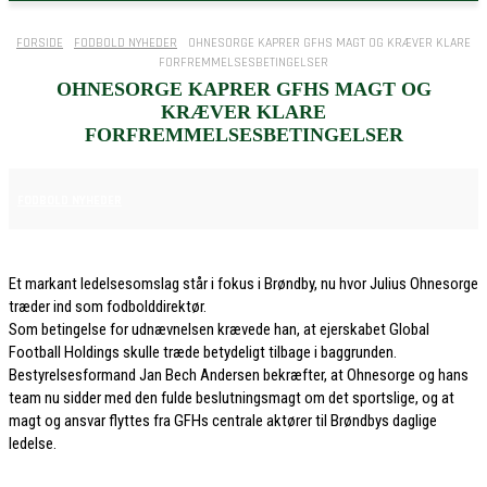
FORSIDE
FODBOLD NYHEDER
OHNESORGE KAPRER GFHS MAGT OG KRÆVER KLARE
FORFREMMELSESBETINGELSER
OHNESORGE KAPRER GFHS MAGT OG
KRÆVER KLARE
FORFREMMELSESBETINGELSER
30. MAJ 2026
FODBOLD NYHEDER
Et markant ledelsesomslag står i fokus i Brøndby, nu hvor Julius Ohnesorge
træder ind som fodbolddirektør.
Som betingelse for udnævnelsen krævede han, at ejerskabet Global
Football Holdings skulle træde betydeligt tilbage i baggrunden.
Bestyrelsesformand Jan Bech Andersen bekræfter, at Ohnesorge og hans
team nu sidder med den fulde beslutningsmagt om det sportslige, og at
magt og ansvar flyttes fra GFHs centrale aktører til Brøndbys daglige
ledelse.