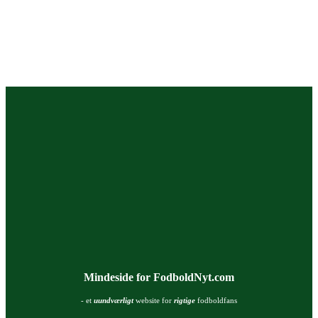
Mindeside for FodboldNyt.com
- et
uundværligt
website for
rigtige
fodboldfans