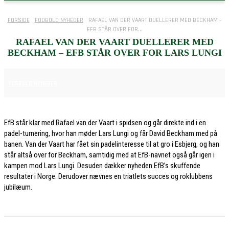
FORSIDE
FODBOLD NYHEDER
RAFAEL VAN DER VAART DUELLERER MED BECKHAM –
EFB STÅR OVER FOR...
RAFAEL VAN DER VAART DUELLERER MED
BECKHAM – EFB STÅR OVER FOR LARS LUNGI
30. MAJ 2026
FODBOLD NYHEDER
EfB står klar med Rafael van der Vaart i spidsen og går direkte ind i en
padel-turnering, hvor han møder Lars Lungi og får David Beckham med på
banen. Van der Vaart har fået sin padelinteresse til at gro i Esbjerg, og han
står altså over for Beckham, samtidig med at EfB-navnet også går igen i
kampen mod Lars Lungi. Desuden dækker nyheden EfB’s skuffende
resultater i Norge. Derudover nævnes en triatlets succes og roklubbens
jubilæum.