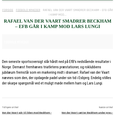
FORSIDE
FODBOLD NYHEDER
RAFAEL VAN DER VAART SMADRER BECKHAM – EFB GÅR
I KAMP MOD...
RAFAEL VAN DER VAART SMADRER BECKHAM
– EFB GÅR I KAMP MOD LARS LUNGI
30. MAJ 2026
FODBOLD NYHEDER
Den seneste sportsoversigt slår hårdt ned på EfB’s nedslående resultater i
Norge. Dernæst fremhæves triatletens præstationer, og roklubbens
jubilæum fremstår som en markering midt i dramaet. Rafael van der Vaart
nævnes som den, der opdagede padel under sin tid i Esbjerg. Endelig stilles
der skarpe spørgsmål ved et muligt møde mellem ham og Lars Lungi.
Tidligere artikel
Næste artikel
Van der Vaart går til ilden mod Beckham –
Van der Vaart sætter Beckham under pres –