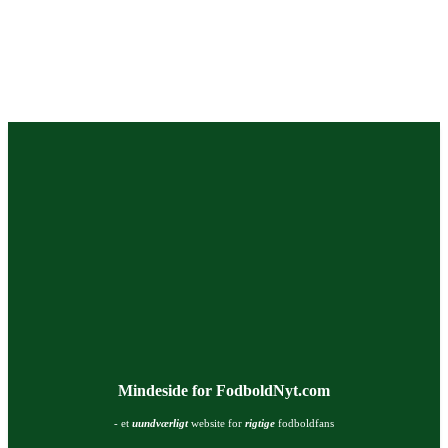
Mindeside for FodboldNyt.com
- et
uundværligt
website for
rigtige
fodboldfans