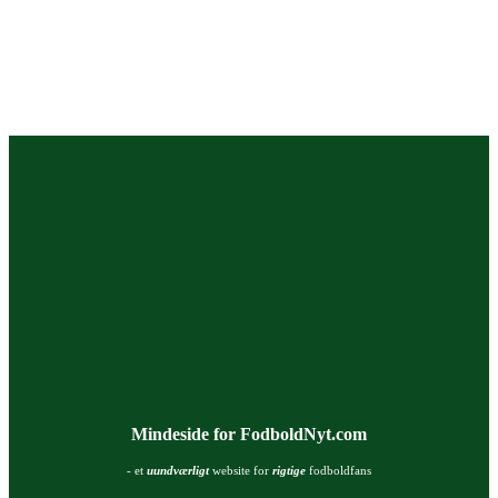
Mindeside for FodboldNyt.com
- et
uundværligt
website for
rigtige
fodboldfans