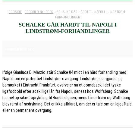
FORSIDE
FODBOLD NYHEDER
SCHALKE GÅR HÅRDT TIL NAPOLI I LINDSTRØM-
FORHANDLINGER
SCHALKE GÅR HÅRDT TIL NAPOLI I
LINDSTRØM-FORHANDLINGER
9. JULI 2026
FODBOLD NYHEDER
Ifølge Gianluca Di Marzio står Schalke 04 midt i en hård forhandling med
Napoli om en potentiel Lindstrøm-overgang. Lindstrøm, der gjorde sig
bemærket i Eintracht Frankfurt, overvejer nu et comeback i det tyske
ligafodbold efter adskillige lån fra Napoli, senest hos Wolfsburg. Schalke
har netop sikret oprykning til Bundesligaen, mens Lindstrøm og Wolfsburg
blev ramt af nedrykning. Det er ikke afklaret, om der er tale om en lejeaftale
eller en permanent overgang.