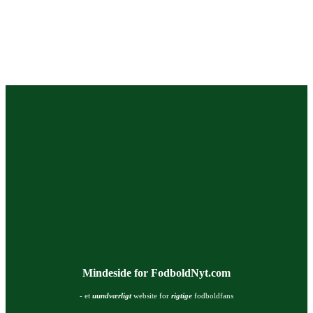
Mindeside for FodboldNyt.com
- et
uundværligt
website for
rigtige
fodboldfans