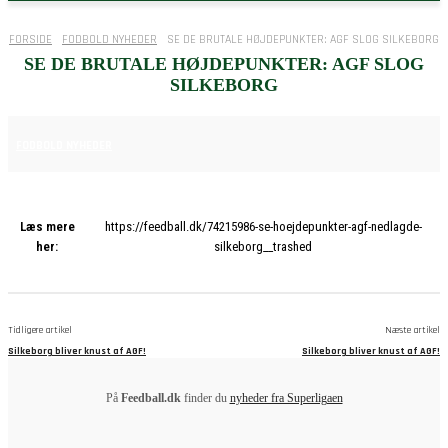
FORSIDE
FODBOLD NYHEDER
SE DE BRUTALE HØJDEPUNKTER: AGF SLOG SILKEBORG
SE DE BRUTALE HØJDEPUNKTER: AGF SLOG
SILKEBORG
21. NOVEMBER 2025
FODBOLD NYHEDER
Læs mere
https://feedball.dk/74215986-se-hoejdepunkter-agf-nedlagde-
her:
silkeborg__trashed
Tidligere artikel
Næste artikel
Silkeborg bliver knust af AGF!
Silkeborg bliver knust af AGF!
På
Feedball.dk
finder du
nyheder fra Superligaen