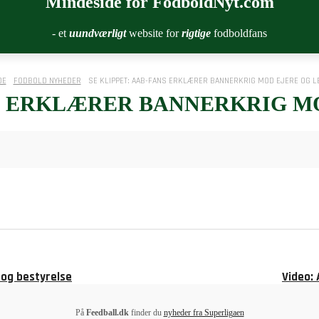
Mindeside for FodboldNyt.com
- et
uundværligt
website for
rigtige
fodboldfans
DE
FODBOLD NYHEDER
SE KLIPPET: AAB-FANS ERKLÆRER BANNERKRIG MOD EJERE OG L
NS ERKLÆRER BANNERKRIG M
og bestyrelse
Video:
På
Feedball.dk
finder du
nyheder fra Superligaen