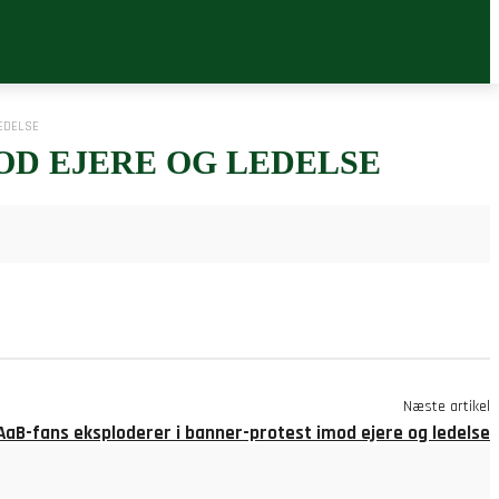
EDELSE
OD EJERE OG LEDELSE
Næste artikel
 AaB-fans eksploderer i banner-protest imod ejere og ledelse