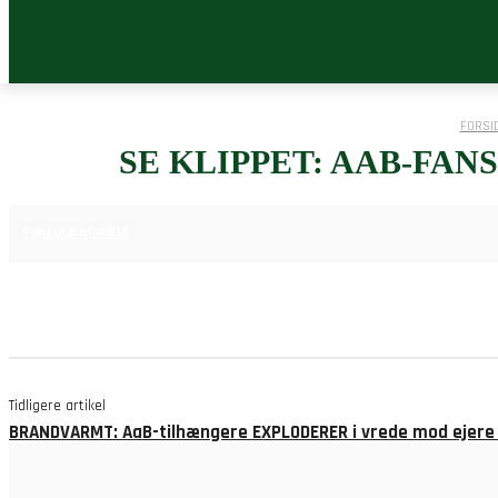
FORSI
SE KLIPPET: AAB-FA
24. MAJ 2025
FODBOLD NYHEDER
Tidligere artikel
BRANDVARMT: AaB-tilhængere EXPLODERER i vrede mod ejere 