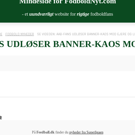
Mindeside for FodboldNyt.com
- et
uundværligt
website for
rigtige
fodboldfans
DE
FODBOLD NYHEDER
SE VIDEOEN: AAB-FANS UDLØSER BANNER-KAOS MOD EJERE OG L
NS UDLØSER BANNER-KAOS M
e
På
Feedball.dk
finder du
nyheder fra Superligaen