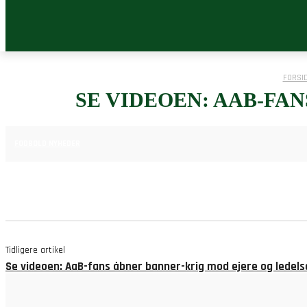
FORSI
SE VIDEOEN: AAB-FA
24. MAJ 2025
FODBOLD NYHEDER
Tidligere artikel
Se videoen: AaB-fans åbner banner-krig mod ejere og ledels