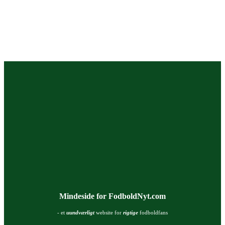
Mindeside for FodboldNyt.com
- et
uundværligt
website for
rigtige
fodboldfans