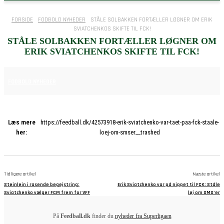
FORSIDE
FODBOLD NYHEDER
STÅLE SOLBAKKEN FORTÆLLER LØGNER OM ERIK
SVIATCHENKOS SKIFTE TIL FCK!
STÅLE SOLBAKKEN FORTÆLLER LØGNER OM
ERIK SVIATCHENKOS SKIFTE TIL FCK!
7. NOVEMBER 2025
FODBOLD NYHEDER
Læs mere
https://feedball.dk/42573918-erik-sviatchenko-var-taet-paa-fck-staale-
her:
loej-om-smser__trashed
Tidligere artikel
Næste artikel
Steinlein i rasende begejstring:
Erik Sviatchenko var på nippet til FCK: Ståle
Sviatchenko vælger FCM frem for VFF
løj om SMS’er
På
Feedball.dk
finder du
nyheder fra Superligaen