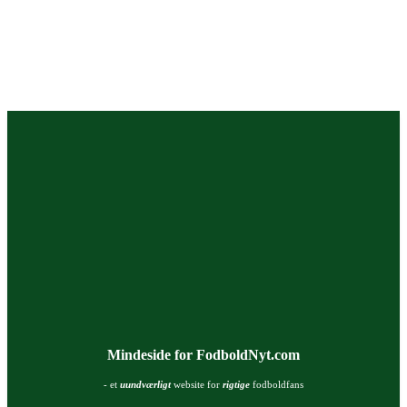
Mindeside for FodboldNyt.com
- et
uundværligt
website for
rigtige
fodboldfans