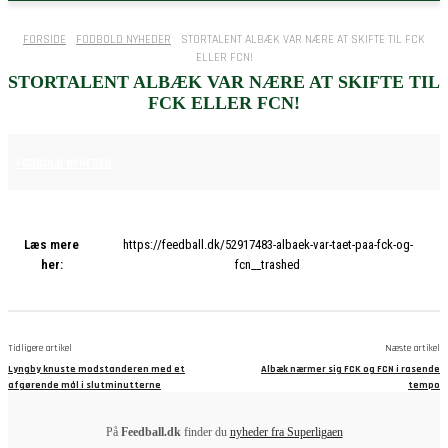
FORSIDE
FODBOLD NYHEDER
STORTALENT ALBÆK VAR NÆRE AT SKIFTE TIL FCK
ELLER FCN!
STORTALENT ALBÆK VAR NÆRE AT SKIFTE TIL
FCK ELLER FCN!
15. APRIL 2025
FODBOLD NYHEDER
Læs mere
https://feedball.dk/52917483-albaek-var-taet-paa-fck-og-
her:
fcn__trashed
Tidligere artikel
Næste artikel
Lyngby knuste modstanderen med et
Albæk nærmer sig FCK og FCN i rasende
afgørende mål i slutminutterne
tempo
På
Feedball.dk
finder du
nyheder fra Superligaen