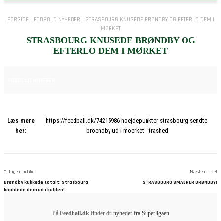
FORSIDE
FODBOLD NYHEDER
STRASBOURG KNUSEDE BRØNDBY OG EFTERLO DEM I
MØRKET
STRASBOURG KNUSEDE BRØNDBY OG
EFTERLO DEM I MØRKET
29. AUGUST 2025
FODBOLD NYHEDER
Læs mere
https://feedball.dk/74215986-hoejdepunkter-strasbourg-sendte-
her:
broendby-ud-i-moerket__trashed
Tidligere artikel
Næste artikel
Brøndby kukkede totalt: Strasbourg
STRASBOURG SMADRER BRØNDBY!
knaldede dem ud i kulden!
På
Feedball.dk
finder du
nyheder fra Superligaen