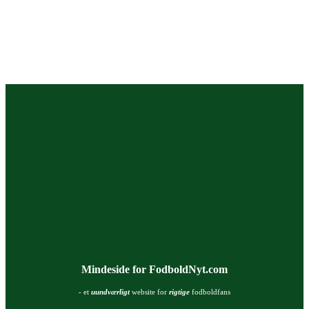
Mindeside for FodboldNyt.com
- et
uundværligt
website for
rigtige
fodboldfans