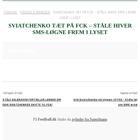
FORSIDE
FODBOLD NYHEDER
SVIATCHENKO TÆT PÅ FCK – STÅLE HIVER SMS-LØGNE
FREM I LYSET
SVIATCHENKO TÆT PÅ FCK – STÅLE HIVER
SMS-LØGNE FREM I LYSET
7. NOVEMBER 2025
FODBOLD NYHEDER
Tidligere artikel
Næste artikel
STÅLE SOLBAKKEN FORTÆLLER LØGNER OM
Erik Sviatchenko på vippen til FCK – Ståle løj
ERIK SVIATCHENKOS SKIFTE TIL FCK!
om SMS’erne
På
Feedball.dk
finder du
nyheder fra Superligaen