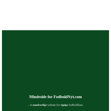
Mindeside for FodboldNyt.com
- et
uundværligt
website for
rigtige
fodboldfans