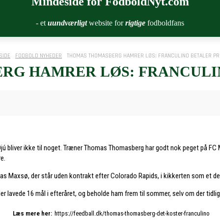
Mindeside for FodboldNyt.com
- et
uundværligt
website for
rigtige
fodboldfans
SIDE
FODBOLD NYHEDER
THOMAS THOMASBERG HAMRER LØS: FRANCULINO BETALER PR
RG HAMRER LØS: FRANCULIN
 bliver ikke til noget. Træner Thomas Thomasberg har godt nok peget på FC Mid
re.
s Maxsø, der står uden kontrakt efter Colorado Rapids, i kikkerten som et def
der lavede 16 mål i efteråret, og beholde ham frem til sommer, selv om der tidli
Læs mere her:
https://feedball.dk/thomas-thomasberg-det-koster-franculino