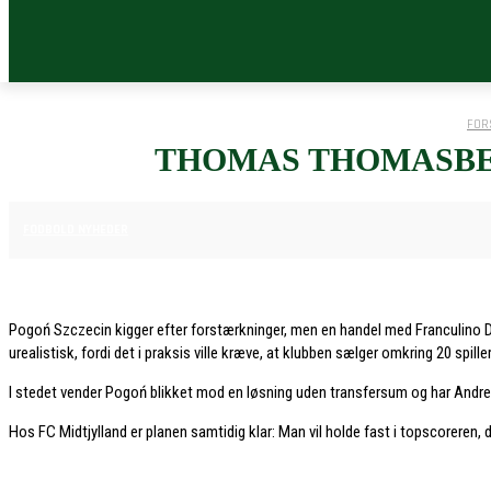
FOR
THOMAS THOMASBE
9. DECEMBER 2025
FODBOLD NYHEDER
Pogoń Szczecin kigger efter forstærkninger, men en handel med Franculino Djú
urealistisk, fordi det i praksis ville kræve, at klubben sælger omkring 20 spille
I stedet vender Pogoń blikket mod en løsning uden transfersum og har Andrea
Hos FC Midtjylland er planen samtidig klar: Man vil holde fast i topscoreren, 