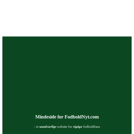
Mindeside for FodboldNyt.com
- et
uundværligt
website for
rigtige
fodboldfans