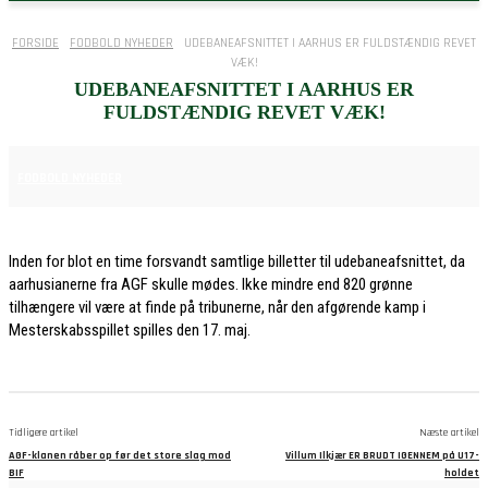
FORSIDE
FODBOLD NYHEDER
UDEBANEAFSNITTET I AARHUS ER FULDSTÆNDIG REVET
VÆK!
UDEBANEAFSNITTET I AARHUS ER
FULDSTÆNDIG REVET VÆK!
6. MAJ 2026
FODBOLD NYHEDER
Inden for blot en time forsvandt samtlige billetter til udebaneafsnittet, da
aarhusianerne fra AGF skulle mødes. Ikke mindre end 820 grønne
tilhængere vil være at finde på tribunerne, når den afgørende kamp i
Mesterskabsspillet spilles den 17. maj.
Tidligere artikel
Næste artikel
AGF-klanen råber op før det store slag mod
Villum Ilkjær ER BRUDT IGENNEM på U17-
BIF
holdet