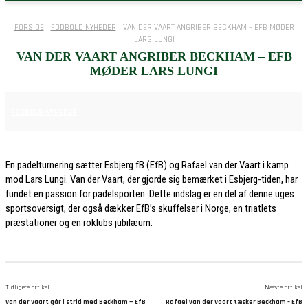
FORSIDE
FODBOLD NYHEDER
VAN DER VAART ANGRIBER BECKHAM – EFB MØDER
LARS LUNGI
VAN DER VAART ANGRIBER BECKHAM – EFB
MØDER LARS LUNGI
30. MAJ 2026
FODBOLD NYHEDER
En padelturnering sætter Esbjerg fB (EfB) og Rafael van der Vaart i kamp
mod Lars Lungi. Van der Vaart, der gjorde sig bemærket i Esbjerg-tiden, har
fundet en passion for padelsporten. Dette indslag er en del af denne uges
sportsoversigt, der også dækker EfB’s skuffelser i Norge, en triatlets
præstationer og en roklubs jubilæum.
Tidligere artikel
Næste artikel
Van der Vaart går i strid med Beckham — EfB
Rafael van der Vaart tæsker Beckham – EfB