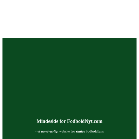
Mindeside for FodboldNyt.com
- et
uundværligt
website for
rigtige
fodboldfans