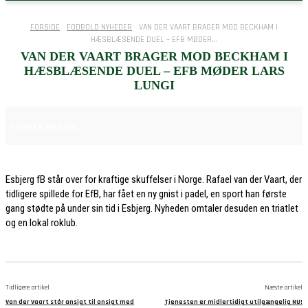
FORSIDE
FODBOLD NYHEDER
VAN DER VAART BRAGER MOD BECKHAM I
HÆSBLÆSENDE DUEL – EFB MØDER...
VAN DER VAART BRAGER MOD BECKHAM I
HÆSBLÆSENDE DUEL – EFB MØDER LARS
LUNGI
30. MAJ 2026
FODBOLD NYHEDER
Esbjerg fB står over for kraftige skuffelser i Norge. Rafael van der Vaart, der
tidligere spillede for EfB, har fået en ny gnist i padel, en sport han første
gang stødte på under sin tid i Esbjerg. Nyheden omtaler desuden en triatlet
og en lokal roklub.
Tidligere artikel
Næste artikel
Van der Vaart står ansigt til ansigt med
Tjenesten er midlertidigt utilgængelig NU!