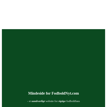
Mindeside for FodboldNyt.com
- et
uundværligt
website for
rigtige
fodboldfans