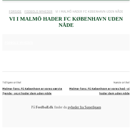
FORSIDE
FODBOLD NYHEDER
VI I MALMÖ HADER FC KØBENHAVN UDEN NÅDE
VI I MALMÖ HADER FC KØBENHAVN UDEN
NÅDE
12. AUGUST 2025
FODBOLD NYHEDER
Tidligere artikel
Næste artikel
Malmø-fans: FC København er vores værste
Malmø-fans: FC København er vores had – vi
fjende – og vi hader dem uden nåde
hader dem uden nåde
På
Feedball.dk
finder du
nyheder fra Superligaen