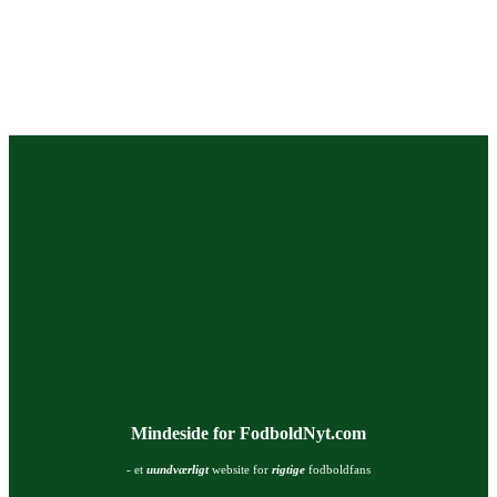
Mindeside for FodboldNyt.com
- et
uundværligt
website for
rigtige
fodboldfans