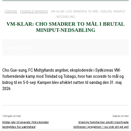
FORSIDE
FODBOLD NYHEDER
VM-KLAR: CHO SMADRER TO MÅL I BRUTAL MINIPUT-
NEDSABLING
VM-KLAR: CHO SMADRER TO MÅL I BRUTAL
MINIPUT-NEDSABLING
31. MAJ 2026
FODBOLD NYHEDER
Cho Gue-sung, FC Midtjyllands angriber, eksploderede i Sydkoreas VM-
forberedende kamp mod Trinidad og Tobago, hvor han scorede to mål og
bidrog til en 5-0-sejr. Kampen blev afviklet natten til søndag den 31. maj
2026.
Tidligere artikel
Næste artikel
Kilder går til angreb: FCKs kvinder
Stenrig familie har smidt trecifrede
beskyldes for uærlighed
millioner i projektet — nu står alt på spil