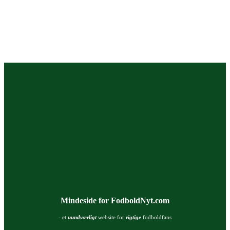
Mindeside for FodboldNyt.com
- et
uundværligt
website for
rigtige
fodboldfans