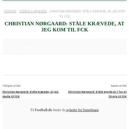
FORSIDE
FODBOLD NYHEDER
CHRISTIAN NØRGAARD: STÅLE KRÆVEDE, AT JEG KOM
TIL FCK
CHRISTIAN NØRGAARD: STÅLE KRÆVEDE, AT
JEG KOM TIL FCK
25. JUNI 2025
FODBOLD NYHEDER
Tidligere artikel
Næste artikel
Christian Nørgaard: Ståle krævede, at jeg
Christian Nørgaard: Ståle gjorde ALT for at
skulle til FCK
få mig til FCK
På
Feedball.dk
finder du
nyheder fra Superligaen