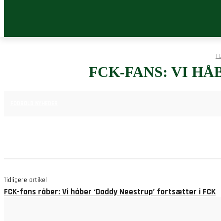
F
FCK-FANS: VI HÅ
29. MAJ 2025
FODBOLD NYHEDER
Tidligere artikel
FCK-fans råber: Vi håber ‘Daddy Neestrup’ fortsætter i FCK