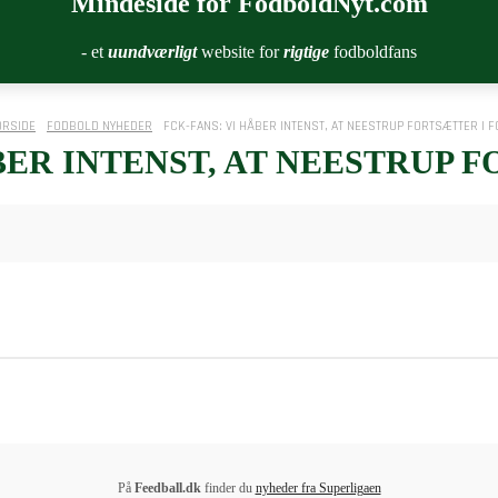
Mindeside for FodboldNyt.com
- et
uundværligt
website for
rigtige
fodboldfans
ORSIDE
FODBOLD NYHEDER
FCK-FANS: VI HÅBER INTENST, AT NEESTRUP FORTSÆTTER I F
BER INTENST, AT NEESTRUP 
På
Feedball.dk
finder du
nyheder fra Superligaen