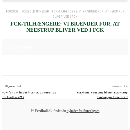
FORSIDE
FODBOLD NYHEDER
FCK-TILHÆNGERE: VI BRÆNDER FOR, AT NEESTRUP
BLIVER VED I FCK
FCK-TILHÆNGERE: VI BRÆNDER FOR, AT
NEESTRUP BLIVER VED I FCK
29. MAJ 2025
FODBOLD NYHEDER
Tidligere artikel
Næste artikel
FCK-fans: Vi håber intenst, at Neestrup
FCK-fans: Neestrup bliver i FCK – stop
fortsætter i FCK
tvivlen, giv ham roret!
På
Feedball.dk
finder du
nyheder fra Superligaen