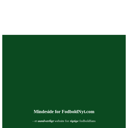
Mindeside for FodboldNyt.com
- et
uundværligt
website for
rigtige
fodboldfans