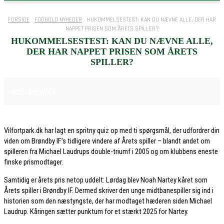
FORSIDE
FODBOLD NYHEDER
HUKOMMELSESTEST: KAN DU NÆVNE ALLE, DER HAR
NAPPET PRISEN SOM ÅRETS SPILLER?
HUKOMMELSESTEST: KAN DU NÆVNE ALLE,
DER HAR NAPPET PRISEN SOM ÅRETS
SPILLER?
8. DECEMBER 2025
FODBOLD NYHEDER
Vilfortpark.dk har lagt en spritny quiz op med ti spørgsmål, der udfordrer din
viden om Brøndby IF’s tidligere vindere af Årets spiller – blandt andet om
spilleren fra Michael Laudrups double-triumf i 2005 og om klubbens eneste
finske prismodtager.
Samtidig er årets pris netop uddelt: Lørdag blev Noah Nartey kåret som
Årets spiller i Brøndby IF. Dermed skriver den unge midtbanespiller sig ind i
historien som den næstyngste, der har modtaget hæderen siden Michael
Laudrup. Kåringen sætter punktum for et stærkt 2025 for Nartey.