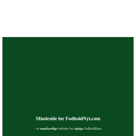
Mindeside for FodboldNyt.com
- et
uundværligt
website for
rigtige
fodboldfans